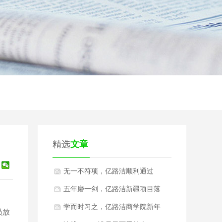
精选
文章
无一不符项，亿路洁顺利通过
ISO9001复审
五年磨一剑，亿路洁新疆项目落
成投产！
学而时习之，亿路洁商学院新年
员放